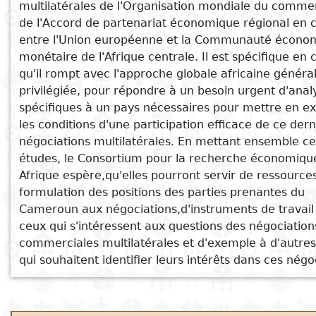
multilatérales de l'Organisation mondiale du comme
See also
de l'Accord de partenariat économique régional en 
Subject
I
Essays
Cooked
E
Matrice de comptabilité sociale (MCS)
entre l'Union européenne et la Communauté écono
p
du Cameroun
monétaire de l'Afrique centrale. Il est spécifique en 
Title
Literary
Travel
qu'il rompt avec l'approche globale africaine génér
Politiques commerciales
L
critics
privilégiée, pour répondre à un besoin urgent d'anal
Politique commerciale stratégique,
Christianity
r
spécifiques à un pays nécessaires pour mettre en e
croissance endogène et commerce
les conditions d'une participation efficace de ce der
l
international
négociations multilatérales. En mettant ensemble ce
L'Industrialisation africaine est
études, le Consortium pour la recherche économiqu
possible
Afrique espère,qu'elles pourront servir de ressource
Acte uniforme relatif au droit des
formulation des positions des parties prenantes du
sociétés commerciales et du
Cameroun aux négociations,d'instruments de travail
groupement d'intérêt économique
ceux qui s'intéressent aux questions des négociation
(AUSCGIE) 2014
commerciales multilatérales et d'exemple à d'autre
qui souhaitent identifier leurs intérêts dans ces négo