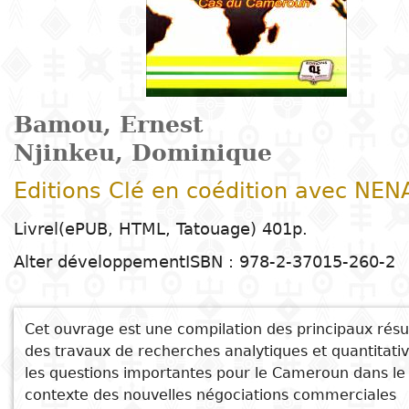
Arts
Natural
Tales
E
I
t
G
sciences
Plastic arts
C
C
a
H
Primary
k
Education
Theater
H
c
r
education
Social
Performing
C
P
t
Poetry
science
Arts
B
P
Secondary
n
Bamou, Ernest
F
m
education
Njinkeu, Dominique
Children's
Law
Cinema
P
E
a
literature
C
Technical
Editions Clé en coédition avec NEN
Index
Applied
Music and
D
M
and
Livrel(ePUB, HTML, Tatouage) 401p.
Youth
L
sciences and
dance
a
vocational
Author
literature
A
technologies
c
Alter développement
ISBN : 978-2-37015-260-2
education
O
Painting and
a
Collection
Comics
drawing
e
Literacy
B
Cet ouvrage est une compilation des principaux résu
Management
Publisher
Literature in
des travaux de recherches analytiques et quantitativ
Photography
S
Higher
les questions importantes pour le Cameroun dans le
I
national
Education
Country
contexte des nouvelles négociations commerciales
l
languages
Languages
Po