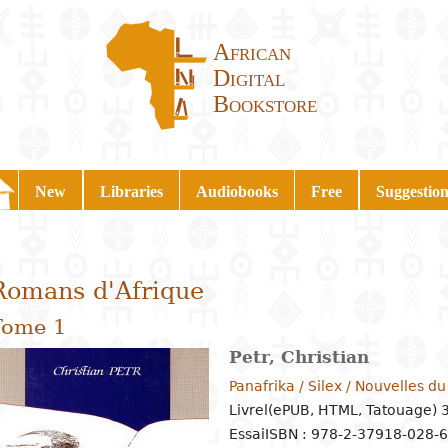
African
Digital
Bookstore
New
Libraries
Audiobooks
Free
Suggestion
Romans d'Afrique
Tome 1
Petr, Christian
Panafrika / Silex / Nouvelles 
Livrel(ePUB, HTML, Tatouage) 
Essai
ISBN : 978-2-37918-028-6