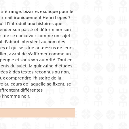
ogical studies
nd political life
ic situation
omy
acology
e » étrange, bizarre, exotique pour le
firmait ironiquement Henri Lopes ?
 and organizations
al institutions
opment economy
ge
ine
il l'introduit aux histoires que
ge and family
al organization
ic policies
hender son passé et déterminer son
r et de se concevoir comme un sujet
 and feminism
nment and public
tion and industry
y
stration
 qui d'abord intervient au nom des
ation and
 et qui se situe au-dessus de leurs
nication
ational relationships
reneurship
tion
ilier, avant de s'affirmer comme un
peuple et sous son autorité. Tout en
e banks and currency
nts du sujet, la quinzaine d'études
al trade
rées à des textes reconnus ou non,
ational economic
x comprendre l'histoire de la
ons
ire au cours de laquelle se fixent, se
affrontent différentes
mic sectors
e l'homme noir.