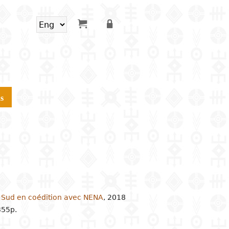
s
du Sud en coédition avec NENA
,
2018
355p.