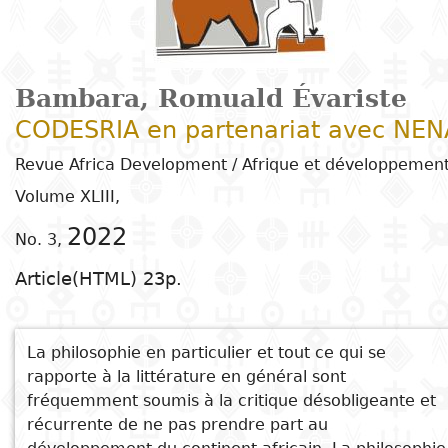
Arts
Natural
Tales
E
I
t
G
sciences
Plastic arts
C
C
a
H
Primary
k
Education
Theater
H
c
r
education
Social
Performing
C
Bambara, Romuald Évariste
P
t
Poetry
science
Arts
B
P
Secondary
n
CODESRIA en partenariat avec NEN
F
m
education
Revue Africa Development / Afrique et développemen
Children's
Law
Cinema
P
E
a
Volume XLIII,
literature
C
Technical
Index
Applied
Music and
D
M
and
2022
No. 3,
Youth
L
sciences and
dance
a
vocational
Author
Article(HTML) 23p.
literature
A
technologies
c
education
O
Painting and
a
Collection
Comics
drawing
e
Literacy
La philosophie en particulier et tout ce qui se
B
Management
Publisher
rapporte à la littérature en général sont
Literature in
Photography
S
Higher
fréquemment soumis à la critique désobligeante et
I
national
Education
récurrente de ne pas prendre part au
Country
l
languages
Languages
Po