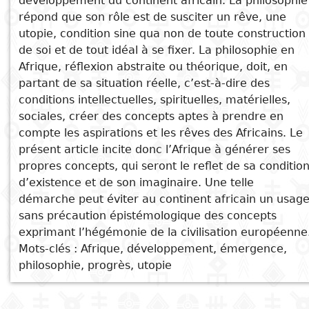
développement du continent africain. La philosophie
See also
répond que son rôle est de susciter un rêve, une
Subject
I
Essays
Cooked
E
utopie, condition sine qua non de toute construction
Les mobilités sud-sud dans le
p
de soi et de tout idéal à se fixer. La philosophie en
Title
bassin du fleuve Sénégal
Afrique, réflexion abstraite ou théorique, doit, en
Literary
Travel
Tendances de la philosophie et
partant de sa situation réelle, c’est-à-dire des
L
critics
de la science en Afrique
conditions intellectuelles, spirituelles, matérielles,
Christianity
r
Le développement industriel et
sociales, créer des concepts aptes à prendre en
l
la croissance urbaine
compte les aspirations et les rêves des Africains. Le
présent article incite donc l’Afrique à générer ses
Tendances et processus
propres concepts, qui seront le reflet de sa conditio
nouveaux dans l’Afrique du XIXe
d’existence et de son imaginaire. Une telle
siècle
démarche peut éviter au continent africain un usag
Théoriser le présent et le futur:
sans précaution épistémologique des concepts
Afrique, création de savoirs et
exprimant l’hégémonie de la civilisation européenne
enjeux globaux
Mots-clés : Afrique, développement, émergence,
philosophie, progrès, utopie