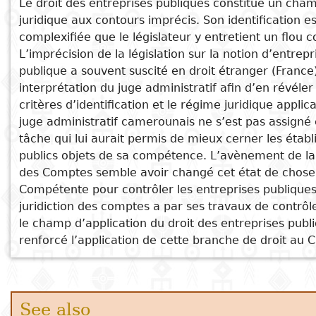
Le droit des entreprises publiques constitue un cha
juridique aux contours imprécis. Son identification e
Subject
Observations sur une exception
I
Essays
Cooked
E
complexifiée que le législateur y entretient un flou c
camerounaise
p
L’imprécision de la législation sur la notion d’entrepr
Revue Mosaïque no 013
Title
Literary
Travel
publique a souvent suscité en droit étranger (France
Revue Mosaïque no 019
L
interprétation du juge administratif afin d’en révéler
critics
L’inexécution des décisions du juge
critères d’identification et le régime juridique applic
Christianity
r
administratif par l’administration
juge administratif camerounais ne s’est pas assigné 
l
active au Cameroun
tâche qui lui aurait permis de mieux cerner les étab
Un exemple d’application erronée des
publics objets de sa compétence. L’avènement de 
dispositions textuelles relatives au
des Comptes semble avoir changé cet état de chose
pourvoi en cassation en matière
Compétente pour contrôler les entreprises publiques
administrative au Cameroun
juridiction des comptes a par ses travaux de contrôle,
le champ d’application du droit des entreprises publ
renforcé l’application de cette branche de droit au