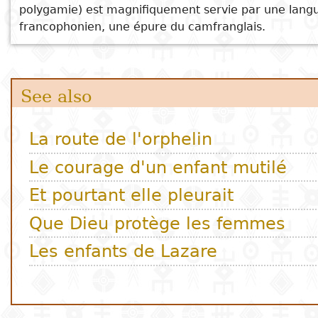
polygamie) est magnifiquement servie par une langue 
Subject
francophonien, une épure du camfranglais.
I
Essays
Cooked
E
p
Title
Literary
Travel
L
critics
Christianity
r
l