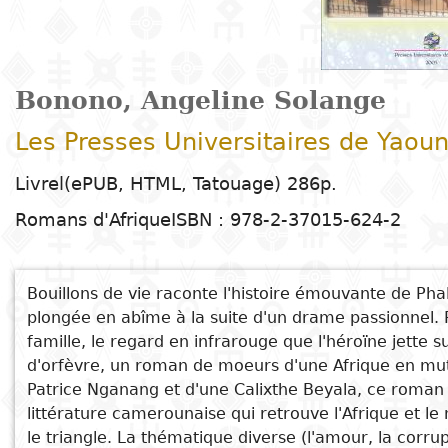
Arts
Natural
Tales
E
I
t
G
sciences
Plastic arts
C
C
a
H
Primary
k
Education
Theater
H
c
r
education
Social
Performing
C
P
t
Bonono, Angeline Solange
Poetry
science
Arts
B
P
Secondary
n
Les Presses Universitaires de Yaou
F
m
education
Children's
Law
Cinema
P
E
a
Livrel(ePUB, HTML, Tatouage) 286p.
literature
C
Technical
Romans d'Afrique
ISBN : 978-2-37015-624-2
Index
Applied
Music and
D
M
and
See also
Youth
L
sciences and
dance
a
vocational
Author
literature
A
La route de l'orphelin
technologies
c
education
Bouillons de vie raconte l'histoire émouvante de Phal
O
Painting and
a
Le courage d'un enfant mutilé
plongée en abîme à la suite d'un drame passionnel. Pr
Collection
Comics
Et pourtant elle pleurait
drawing
e
Literacy
famille, le regard en infrarouge que l'héroïne jette s
B
Que Dieu protège les femmes
Management
d'orfèvre, un roman de moeurs d'une Afrique en muta
Publisher
Literature in
Les enfants de Lazare
Photography
S
Patrice Nganang et d'une Calixthe Beyala, ce roman 
Higher
I
national
littérature camerounaise qui retrouve l'Afrique et l
Education
Country
l
le triangle. La thématique diverse (l'amour, la corru
languages
Languages
Po