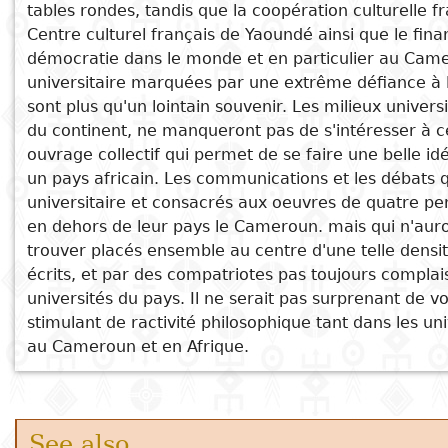
tables rondes, tandis que la coopération culturelle fr
Centre culturel français de Yaoundé ainsi que le fina
Subject
E. Njoh Mouellé Penseur du développement et de la 
I
Essays
Cooked
E
démocratie dans le monde et en particulier au Came
Jalons III
p
universitaire marquées par une extrême défiance à l
Title
La philosophie est-elle inutile?
Literary
Travel
sont plus qu'un lointain souvenir. Les milieux univers
De la médiocrité à l'excellence
L
critics
du continent, ne manqueront pas de s'intéresser à cett
Considérations actuelles sur l'Afrique
Christianity
r
ouvrage collectif qui permet de se faire une belle idé
un pays africain. Les communications et les débats q
l
universitaire et consacrés aux oeuvres de quatre pe
en dehors de leur pays le Cameroun. mais qui n'auro
trouver placés ensemble au centre d'une telle densit
écrits, et par des compatriotes pas toujours complai
universités du pays. Il ne serait pas surprenant de 
stimulant de ractivité philosophique tant dans les u
au Cameroun et en Afrique.