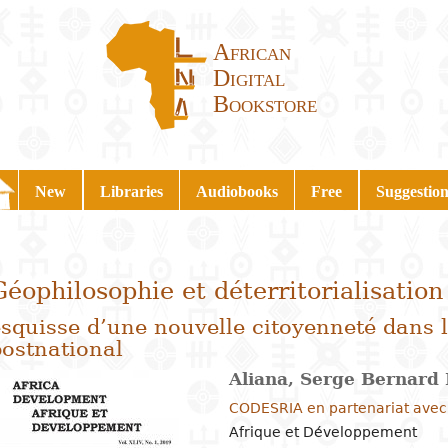
African
Digital
Bookstore
New
Libraries
Audiobooks
Free
Suggestion
Géophilosophie et déterritorialisation
squisse d’une nouvelle citoyenneté dans l
postnational
Aliana, Serge Bernar
CODESRIA en partenariat ave
Afrique et Développement