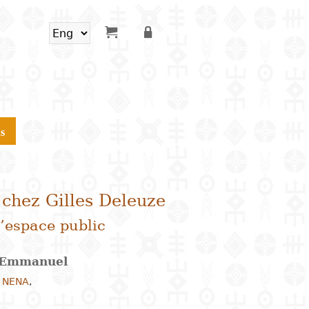
s
 chez Gilles Deleuze
’espace public
d Emmanuel
c NENA
,