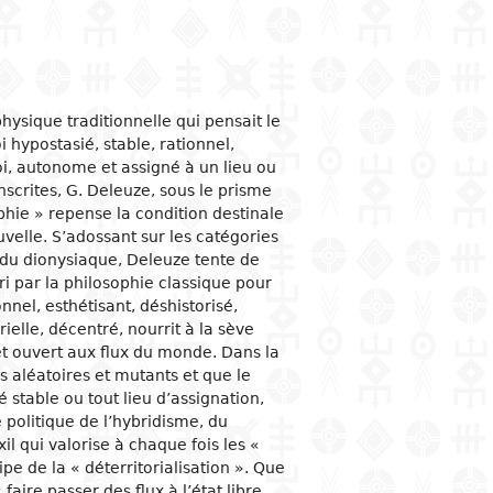
ogical studies
nd political life
ic situation
omy
acology
 and organizations
al institutions
opment economy
ge
ine
ge and family
al organization
ic policies
hysique traditionnelle qui pensait le
 and feminism
nment and public
tion and industry
y
 hypostasié, stable, rationnel,
stration
oi, autonome et assigné à un lieu ou
ation and
nication
ational relationships
scrites, G. Deleuze, sous le prisme
reneurship
tion
hie » repense la condition destinale
e banks and currency
elle. S’adossant sur les catégories
 du dionysiaque, Deleuze tente de
al trade
ri par la philosophie classique pour
ational economic
onnel, esthétisant, déshistorisé,
ons
rielle, décentré, nourrit à la sève
mic sectors
et ouvert aux flux du monde. Dans la
s aléatoires et mutants et que le
 stable ou tout lieu d’assignation,
 politique de l’hybridisme, du
il qui valorise à chaque fois les «
pe de la « déterritorialisation ». Que
 faire passer des flux à l’état libre