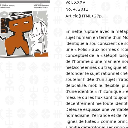
Vol. XXXV,
No. 4,
2011
ion
ls
tecture
l organization and
Islam
Philosophical approaches
Mathematics
Archeology and prehistory
Law in general
Agriculture
Management
Sociol
News a
Econom
Agron
Pharm
gogy
Article(HTML) 27p.
osophy
s
and crafts
Religious practices
Logic and theory of knowledge
Biology
Geography
Public Law
Health
Financial accounting
Groups
Politic
Devel
Éleva
Medic
ary education
al sciences
ic arts
Christianity
Philosophy of nature
Environment
History
Civil right
Information and
Human ressources
Marria
Judici
Econom
Peach
En nette rupture avec la métap
ndary education
communication technologies
l science
ter
rming Arts
Ethics
Biographies
Criminal Law
Production management and
Woman
Gover
Produc
Energ
sujet humain en terme d’un Moi
ical and vocational
control
admini
identique à soi, conscient de s
ry
ma
Psychology
Fiscal law
Inform
Job
Water
ation
Marketing and communication
commu
Intern
une « Polis » aux normes circon
ed sciences and
ren's literature
c and dance
Demography
Customs law
Entrep
Sanita
acy
conceptuel de la « Géophilosop
nologies
Crime
 literature
ing and drawing
Anthropology and ethnology
Labor law
Financ
er Education
de l’homme d’une manière nouv
gement
nietzschéennes du tragique et
cs
ography
Sociology
OHADA law
Intern
défonder le sujet rationnel ché
ature in national languages
uages
Politics
Bank right
Intern
soutenir l’idée d’un sujet irrati
relati
délocalisé, mobile, flexible, plu
ys
ed
Economy
Insurance law
Econo
d’une identité « rhizomique » 
ary critics
l
Intellectual property law
mesure où les flux sont toujour
tianity
Land and real estate law
décentrement nie toute identité
Deleuze esquisse une véritable
nomadisme, l’errance et de l’ex
lignes de fuites » comme princi
signifie déterritorialiser sinon «