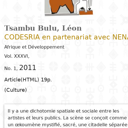
Arts
Natural
Tales
E
I
t
G
sciences
Plastic arts
C
C
a
H
Primary
k
Education
Theater
H
c
r
education
Social
Performing
C
Tsambu Bulu, Léon
P
t
Poetry
science
Arts
B
P
Secondary
n
CODESRIA en partenariat avec NEN
F
m
education
Afrique et Développement
Children's
Law
Cinema
P
E
a
Vol. XXXVI,
literature
C
Technical
Index
Applied
Music and
D
M
and
2011
No. 1,
Youth
L
sciences and
dance
a
vocational
Author
Article(HTML) 19p.
literature
A
technologies
c
education
O
Painting and
a
(Culture)
Collection
Comics
drawing
e
Literacy
B
Management
Publisher
Literature in
Photography
S
Il y a une dichotomie spatiale et sociale entre les
Higher
I
national
artistes et leurs publics. La scène se conçoit comme
Education
Country
un œkoumène mystifié, sacré, une citadelle séparée
l
languages
Languages
Po