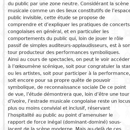
du public par une zone neutre. Considérant la scène
Subject
musicale comme un des lieux constitutifs de l’espac
I
Essays
Cooked
E
public invisible, cette étude se propose de
p
comprendre et d’expliquer les pratiques de concerts
Title
Literary
Travel
congolaises en général, et en particulier les
See also
L
critics
comportements du public qui, loin de jouer le rôle
Christianity
r
La scène musicale populaire
passif de simples auditeurs-applaudisseurs, est à so
kinoise à l’épreuve du genre et
l
tour producteur des performances symboliques.
de l’androcentrisme
Ainsi au cours de spectacles, on peut le voir accéder
à l’œkoumène scénique, soit pour congratuler la sta
Il n'y a pas de crocodiles à
ou les artistes, soit pour participer à la performance
Cocody
soit encore pour sa propre quête de pouvoir
L'industrie musicale au Sénégal
symbolique, de reconnaissance sociale De ce point
La diversité des patrimoines
de vue, l’étude démontrera que, loin d’être une tour
L’évolution des rapports entre le
d’ivoire, l’estrade musicale congolaise reste un locu
domaine public et les droits
plus ou moins convivial et inclusif, réservant
réels en droit camerounais à
l’hospitalité au public au point d’amenuiser le
l’aune des mécanismes de
rapport de force inégal (dominant-dominé) sous-
financement privé des
jacent de la scène moderne. Mais au-delà de ces