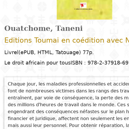
Arts
Natural
Tales
E
I
t
G
sciences
Plastic arts
C
C
a
H
Primary
k
Education
Theater
H
c
r
education
Social
Performing
C
Ouatchome, Taneni
P
t
Poetry
science
Arts
B
P
Secondary
n
Editions Toumai en coédition avec
F
m
education
Children's
Law
Cinema
P
E
a
Livrel(ePUB, HTML, Tatouage) 77p.
literature
C
Technical
Le droit africain pour tous
ISBN : 978-2-37918-69
Index
Applied
Music and
D
M
and
Youth
L
sciences and
dance
a
vocational
Author
literature
A
technologies
c
education
Chaque jour, les maladies professionnelles et acciden
O
Painting and
a
font de nombreuses victimes dans les rangs des trava
Collection
Comics
drawing
e
entraînent, par voie de conséquence, la perte des mil
Literacy
B
Management
des millions d'heures de travail dans le monde. Ces s
See also
Publisher
Literature in
Photography
S
engendrant des conséquences néfastes sur le plan 
Higher
Le statut juridique de l'enfant au regard
I
financier et juridique, affectent non seulement les e
national
Education
Country
du droit civil au Tchad
mais aussi leur personnel. Pour obtenir réparation, l
l
languages
Languages
Po