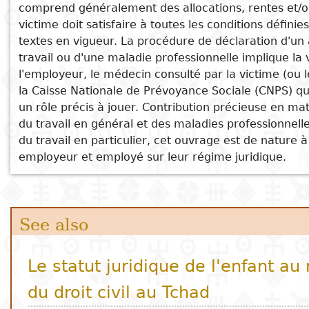
La négociation collective dans le secteur
comprend généralement des allocations, rentes et/o
Subject
victime doit satisfaire à toutes les conditions définies
privé au Tchad à l'ère pétrolière
I
Essays
Cooked
E
textes en vigueur. La procédure de déclaration d'un
La maladie du pouvoir
p
travail ou d'une maladie professionnelle implique la 
Title
Tchad Notre bel enfer
Literary
Travel
l'employeur, le médecin consulté par la victime (ou le
Revue Mosaïque no 004
L
critics
la Caisse Nationale de Prévoyance Sociale (CNPS) qu
Christianity
r
un rôle précis à jouer. Contribution précieuse en mat
l
du travail en général et des maladies professionnell
du travail en particulier, cet ouvrage est de nature à 
employeur et employé sur leur régime juridique.