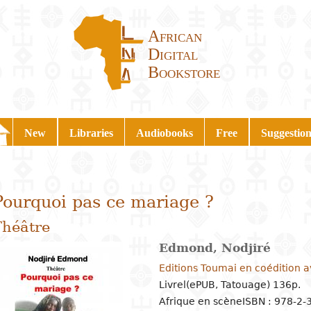
African
Digital
Bookstore
New
Libraries
Audiobooks
Free
Suggestion
Pourquoi pas ce mariage ?
Théâtre
Edmond, Nodjiré
Editions Toumai en coédition 
Livrel(ePUB, Tatouage) 136p.
Afrique en scène
ISBN : 978-2