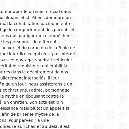
ogical studies
nd political life
ic situation
omy
acology
auteur aborde un sujet crucial dans
musulmans et chrétiens demeure un
 and organizations
al institutions
opment economy
ge
ine
n mal la cohabitation pacifique entre
ge and family
al organization
ic policies
tige le comportement des parents et
adiens qui, par ignorance empêchent
 and feminism
nment and public
tion and industry
y
stration
 les personnes de différents
ation and
cun verset du coran ou de la Bible ne
nication
ational relationships
reneurship
tion
quoi interdire ce qui n'est pas interdit
par cet ouvrage, voudrait véhiculer
e banks and currency
ritable réquisitoire qui établit la
al trade
autres dans le déchirement de nos
ational economic
ulièrement interpellés, il leur
ons
fin qu'un jour, nous assisterons à un
 et chrétiens. Fatimé, personnage
mic sectors
e le mythe en épousant contre la
, un chrétien. Son acte est loin
béissance mais plutôt un appel à la
 afin de briser le mythe de la
ions. Pour parvenir à une
onieuse au Tchad et au-delà, il est