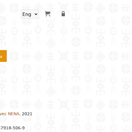
s
avec NENA
,
2021
-37918-506-9