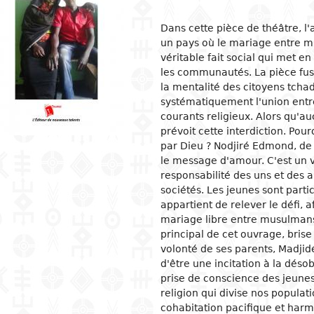
ion
ls
tecture
l organization and
Islam
Philosophical approaches
Mathematics
Archeology and prehistory
Law in general
Agriculture
Management
Sociol
News a
Econom
Agron
Pharm
Dans cette pièce de théâtre, l'
gogy
un pays où le mariage entre 
osophy
s
and crafts
Religious practices
Logic and theory of knowledge
Biology
Geography
Public Law
Health
Financial accounting
Groups
Politic
Devel
Éleva
Medic
véritable fait social qui met e
ary education
al sciences
ic arts
Christianity
Philosophy of nature
Environment
History
Civil right
Information and
Human ressources
Marria
Judici
Econom
Peach
les communautés. La pièce fus
ndary education
communication technologies
la mentalité des citoyens tch
l science
ter
rming Arts
Ethics
Biographies
Criminal Law
Production management and
Woman
Gover
Produc
Energ
ical and vocational
control
admini
systématiquement l'union entre
ry
ma
Psychology
Fiscal law
Inform
Job
Water
ation
courants religieux. Alors qu'au
Marketing and communication
commu
Intern
ed sciences and
ren's literature
c and dance
Demography
Customs law
Entrep
Sanita
acy
prévoit cette interdiction. Pour
nologies
Crime
par Dieu ? Nodjiré Edmond, de 
 literature
ing and drawing
Anthropology and ethnology
Labor law
Financ
er Education
gement
le message d'amour. C'est un vé
cs
ography
Sociology
OHADA law
Intern
responsabilité des uns et des 
ature in national languages
uages
Politics
Bank right
Intern
sociétés. Les jeunes sont partic
relati
appartient de relever le défi, a
ys
ed
Economy
Insurance law
mariage libre entre musulmans
Econo
ary critics
l
Intellectual property law
principal de cet ouvrage, bris
volonté de ses parents, Madjidé
tianity
Land and real estate law
d'être une incitation à la déso
prise de conscience des jeunes
religion qui divise nos populat
cohabitation pacifique et harm