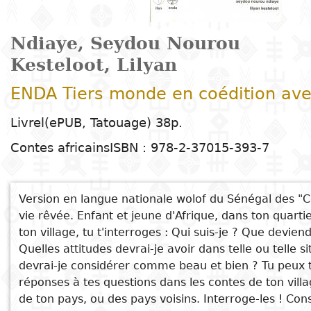
Arts
Natural
Tales
E
I
t
G
sciences
Plastic arts
C
C
a
H
Primary
k
Ndiaye, Seydou Nourou
Education
Theater
H
c
r
education
Kesteloot, Lilyan
Social
Performing
C
P
t
Poetry
science
Arts
B
P
Secondary
n
ENDA Tiers monde en coédition av
F
m
education
Children's
Law
Cinema
P
E
a
Livrel(ePUB, Tatouage) 38p.
literature
C
Technical
Contes africains
ISBN : 978-2-37015-393-7
Index
Applied
Music and
D
M
and
Youth
L
sciences and
dance
a
vocational
Author
literature
A
technologies
c
Version en langue nationale wolof du Sénégal des "C
education
O
Painting and
a
vie rêvée. Enfant et jeune d'Afrique, dans ton quarti
Collection
Comics
See also
drawing
e
ton village, tu t'interroges : Qui suis-je ? Que devien
Literacy
B
Quelles attitudes devrai-je avoir dans telle ou telle s
Management
Des contes wolof ou la vie rêvée
Publisher
devrai-je considérer comme beau et bien ? Tu peux 
Literature in
Photography
S
Higher
Fari l'ânesse faite femme
réponses à tes questions dans les contes de ton villa
I
national
Education
Contes wolof
Country
de ton pays, ou des pays voisins. Interroge-les ! Con
l
languages
Languages
Po