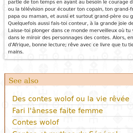
Contes et mythes du Sénégal
partie de ton temps en ayant au besoin le courage d'
Léebuy Wolof
ou la télévision pour écouter ton copain, ton grand-fr
Subject
I
Essays
Cooked
E
papa ou maman, et aussi et surtout grand-père ou 
p
Quelquefois aussi fais-toi conteur, à la grande joie d
Title
Literary
Travel
Laisse-toi plonger dans ce monde merveilleux où tu 
L
critics
dans le miroir des personnages des contes. Alors, en
d'Afrique, bonne lecture; rêve avec ce livre que tu ti
Christianity
r
mains.
l