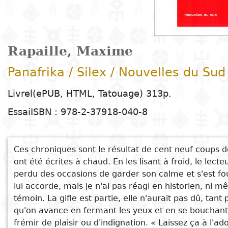
Arts
Natural
Tales
E
I
t
G
sciences
Plastic arts
C
C
a
H
Primary
k
Education
Theater
H
c
r
education
Social
Performing
C
P
t
Rapaille, Maxime
Poetry
science
Arts
B
P
Secondary
n
Panafrika / Silex / Nouvelles du Su
F
m
education
Children's
Law
Cinema
P
E
a
Livrel(ePUB, HTML, Tatouage) 313p.
literature
C
Technical
Essai
ISBN : 978-2-37918-040-8
Index
See also
Applied
Music and
D
M
and
Youth
L
sciences and
dance
a
vocational
Le tableau de Van Gogh
Author
literature
A
technologies
c
education
A BROCHANT, PEUT-ÊTRE ?...
Ces chroniques sont le résultat de cent neuf coups de
O
Painting and
a
La complicité de Dieu
ont été écrites à chaud. En les lisant à froid, le lec
Collection
Comics
drawing
e
Literacy
perdu des occasions de garder son calme et s'est fourr
MOURIR EN PAIX
B
Management
lui accorde, mais je n'ai pas réagi en historien, ni
L'œil du Citoyen
Publisher
Literature in
Photography
S
témoin. La gifle est partie, elle n'aurait pas dû, tant 
Higher
I
national
qu'on avance en fermant les yeux et en se bouchant le
Education
Country
l
frémir de plaisir ou d'indignation. « Laissez ça à l'ad
languages
Languages
Po