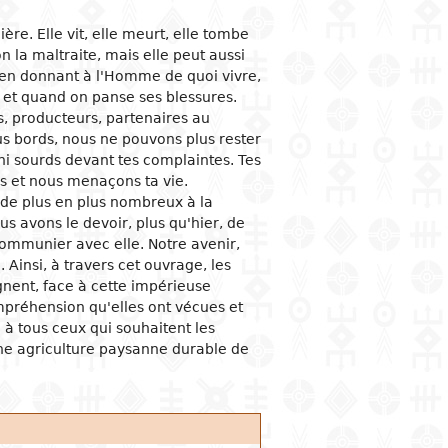
ère. Elle vit, elle meurt, elle tombe
 sociologiques
ités et vie politiques
tion économique
omie
acologie
n la maltraite, mais elle peut aussi
s et organisations
utions politiques
mie du développement
ge
ine
 en donnant à l'Homme de quoi vivre,
e et famille
sation judiciaire
ques économiques
 et quand on panse ses blessures.
, producteurs, partenaires au
 et féminisme
rnement et
tion et industrie
e
s bords, nous ne pouvons plus rester
stration publique
ation et communication
l
ni sourds devant tes complaintes. Tes
ons internationales
es et nous menaçons ta vie.
alité
reneuriat
nissement
de plus en plus nombreux à la
ces banques et monnaie
ous avons le devoir, plus qu'hier, de
rce intérieur
communier avec elle. Notre avenir,
 Ainsi, à travers cet ouvrage, les
ions économiques
ationales
gnent, face à cette impérieuse
mpréhension qu'elles ont vécues et
urs économiques
 à tous ceux qui souhaitent les
une agriculture paysanne durable de