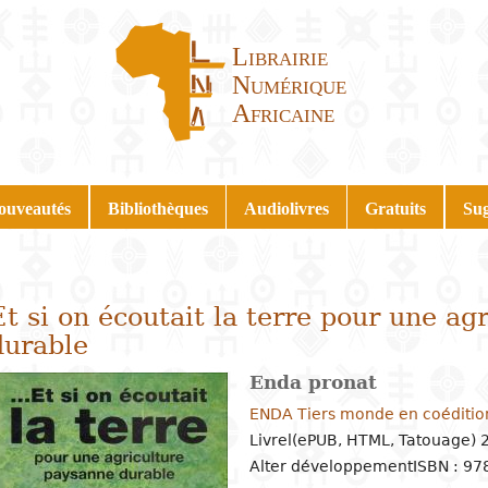
Librairie
Numérique
Africaine
ouveautés
Bibliothèques
Audiolivres
Gratuits
Sug
Et si on écoutait la terre pour une ag
durable
Enda pronat
ENDA Tiers monde en coéditi
Livrel(ePUB, HTML, Tatouage) 
Alter développement
ISBN : 97