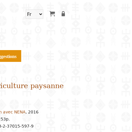
gestions
riculture paysanne
on avec NENA
,
2016
253p.
8-2-37015-597-9