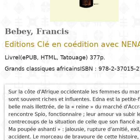
Arts
Sciences de
Contes
Arts
E
T
Enseignement
t
la nature
plastiques
C
H
Dr
d
R
primaire
c
Éducation
Théâtre
l
h
Sciences
Arts du
B
D
Enseignement
P
e
Bebey, Francis
Poésie
humaines
spectacle
G
secondaire
d
c
Editions Clé en coédition avec NEN
P
D
c
Littérature
Droit
Cinéma
Enseignement
É
l
Livrel(ePUB, HTML, Tatouage) 377p.
pour enfants
D
D
technique et
Grands classiques africains
ISBN : 978-2-37015-2
Index
Sciences
Musique et
d
M
professionnel
Littérature
A
appliquées
danse
c
Auteur
jeunesse
e
D
et
Alphabétisation
Sur la côte d'Afrique occidentale les femmes du ma
Peinture et
t
technologies
sont souvent riches et influentes. Edna est la petite-fi
Collection
Bandes
S
dessin
Enseignement
belle mais illettrée, de la « reine » du marché d'Accr
dessinées
D
supérieur
rencontre Spio, fonctionnaire ; leur amour va subir l
Editeur
P
Photographie
contrecoups de la situation de celle que son fiancé a
Gestion
Littérature
D
Ma poupée ashanti » : jalousie, rupture d'amitié, exil
Voir aussi
Pays
E
accident. Le morceau de bravoure de cette histoire,
en langues
Langues
b