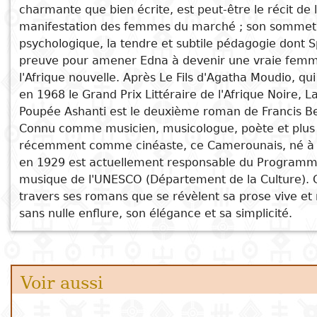
Le fils d'Agatha Moudio
charmante que bien écrite, est peut-être le récit de 
nationales
Sujet
A l'affût du matin rouge
manifestation des femmes du marché ; son sommet
Cuisine
D
Littérature art et culture
psychologique, la tendre et subtile pédagogie dont Sp
Essais
a
preuve pour amener Edna à devenir une vraie fem
Titre
Xon
Voyages
l'Afrique nouvelle. Après Le Fils d'Agatha Moudio, qui
La femme de Ho-Ho le pêcheur
Critiques
D
en 1968 le Grand Prix Littéraire de l'Afrique Noire, L
Sports
littéraires
p
Poupée Ashanti est le deuxième roman de Francis B
Connu comme musicien, musicologue, poète et plus
i
récemment comme cinéaste, ce Camerounais, né à
en 1929 est actuellement responsable du Program
D
musique de l'UNESCO (Département de la Culture). C
e
travers ses romans que se révèlent sa prose vive et 
sans nulle enflure, son élégance et sa simplicité.