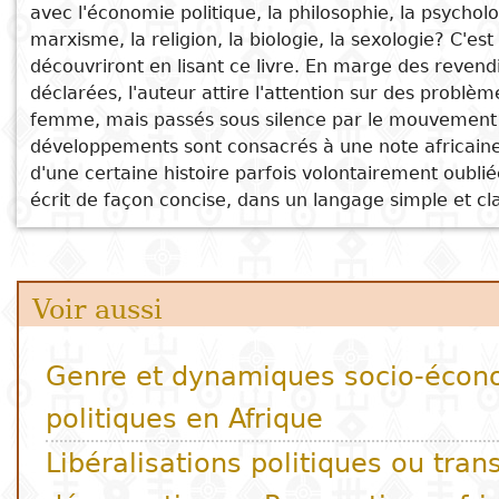
démocratiques: Perspectives africaines
avec l'économie politique, la philosophie, la psycholo
nationales
Afrique- Exclusion programmée ou renaissance?
Sujet
marxisme, la religion, la biologie, la sexologie? C'e
Cuisine
D
Luttes politiques et résistances en Afrique
découvriront en lisant ce livre. En marge des revend
Essais
a
La science économique entre économie politique
déclarées, l'auteur attire l'attention sur des problème
Titre
Voyages
femme, mais passés sous silence par le mouvement 
et analyse économique
Critiques
D
développements sont consacrés à une note africaine
Sports
littéraires
p
d'une certaine histoire parfois volontairement oubliée
écrit de façon concise, dans un langage simple et cla
i
D
e