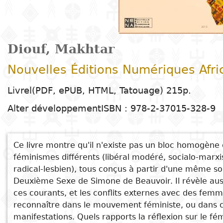
Arts
Sciences de
Contes
Arts
E
T
Enseignement
t
la nature
plastiques
C
H
Dr
d
R
primaire
c
Éducation
Théâtre
l
h
Sciences
Arts du
B
D
Diouf, Makhtar
Enseignement
P
e
Poésie
humaines
spectacle
G
secondaire
d
c
Nouvelles Éditions Numériques Afri
P
D
c
Littérature
Droit
Cinéma
Enseignement
É
l
Livrel(PDF, ePUB, HTML, Tatouage) 215p.
pour enfants
D
D
technique et
Alter développement
ISBN : 978-2-37015-328-9
Index
Sciences
Musique et
d
M
professionnel
Littérature
A
appliquées
danse
c
Auteur
jeunesse
e
D
et
Alphabétisation
Ce livre montre qu'il n'existe pas un bloc homogène
Peinture et
t
technologies
féminismes différents (libéral modéré, socialo-marxi
Collection
Bandes
S
dessin
Voir aussi
Enseignement
radical-lesbien), tous conçus à partir d'une même sou
dessinées
D
Deuxième Sexe de Simone de Beauvoir. Il révèle aussi
supérieur
Genre et dynamiques socio-économiques et
Editeur
P
Photographie
ces courants, et les conflits externes avec des femm
Gestion
politiques en Afrique
reconnaître dans le mouvement féministe, ou dans c
Littérature
D
Libéralisations politiques ou transitions
Pays
manifestations. Quels rapports la réflexion sur le fé
E
en langues
Langues
b