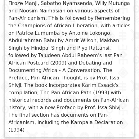
Firoze Manji, Sabatho Nyamsenda, Willy Mutunga
nationales
Sujet
and Noosim Naimasiah on various aspects of
Cuisine
D
Voir aussi
Pan-Africanism. This is followed by Remembering
Essais
a
the Champions of African Liberation, with articles
Pan-Africanism or Pragmatism
Titre
Voyages
on Patrice Lumumba by Antoine Lokongo,
Reimagining Pan-Africanism
Critiques
D
Abdulrahman Babu by Amrit Wilson, Makhan
The Kenya Socialist Volume 8
Sports
littéraires
p
Singh by Hindpal Singh and Piyo Rattansi,
The Struggle has started
followed by Tajudeen Abdul Raheem's last Pan
i
Guerrilla Incursions into the
African Postcard (2009) and Debating and
Capitalist Mindset
Documenting Africa - A Conversation. The
D
Preface, Pan-African Thought, is by Prof. Issa
e
Shivji. The book incorporates Karim Essack's
compilation, The Pan African Path (1993) with
historical records and documents on Pan-African
history, with a new Preface by Prof. Issa Shivji.
The final section has documents on Pan-
Africanism, including the Kampala Declaration
(1994)