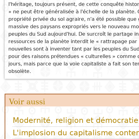
Le développement inégal
l'héritage, toujours présent, de cette conquête histo
nationales
Sujet
» ne peut être généralisée à l'échelle de la planète. 
Critique de l'air du temps
Cuisine
D
propriété privée du sol agraire, n'a été possible que
Pour un monde multipolaire
Essais
a
massive des paysans expropriés vers le nouveau mond
Titre
Voyages
peuples du Sud aujourd'hui. De surcroît le partage i
Critiques
D
ressources de la planète interdit le « rattrapage par 
Sports
littéraires
p
nouvelles sont à inventer tant par les peuples du S
pour des raisons prétendues « culturelles » comme 
i
jours, mais parce que la voie capitaliste a fait son 
obsolète.
D
e