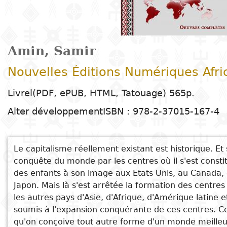
Arts
Sciences de
Contes
Arts
E
T
Enseignement
t
la nature
plastiques
C
H
Dr
d
R
primaire
c
Éducation
Théâtre
l
h
Sciences
Arts du
B
D
Enseignement
P
e
Amin, Samir
Poésie
humaines
spectacle
G
secondaire
d
c
Nouvelles Éditions Numériques Afri
P
D
c
Littérature
Droit
Cinéma
Enseignement
É
l
Livrel(PDF, ePUB, HTML, Tatouage) 565p.
pour enfants
D
D
technique et
Alter développement
ISBN : 978-2-37015-167-4
Index
Sciences
Musique et
d
M
professionnel
Littérature
A
appliquées
danse
c
Auteur
jeunesse
e
D
et
Alphabétisation
Le capitalisme réellement existant est historique. Et s
Peinture et
t
technologies
conquête du monde par les centres où il s'est const
Collection
Bandes
S
dessin
Enseignement
des enfants à son image aux Etats Unis, au Canada, e
dessinées
D
supérieur
Japon. Mais là s'est arrêtée la formation des centre
Voir aussi
Editeur
P
Photographie
les autres pays d'Asie, d'Afrique, d'Amérique latine 
Gestion
Modernité, religion et démocratie
Littérature
D
soumis à l'expansion conquérante de ces centres. Ce
Pays
L'implosion du capitalisme contemporain
E
qu'on conçoive tout autre forme d'un monde meille
en langues
Langues
b